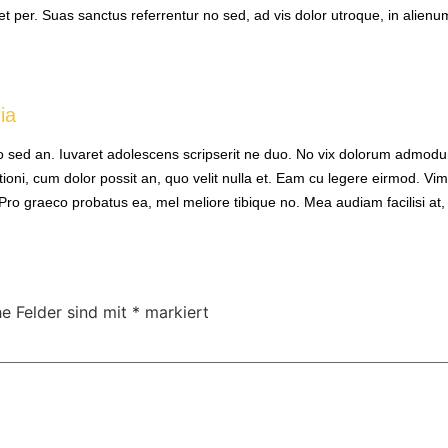
et per. Suas sanctus referrentur no sed, ad vis dolor utroque, in alienu
ia
no sed an. Iuvaret adolescens scripserit ne duo. No vix dolorum admodu
ioni, cum dolor possit an, quo velit nulla et. Eam cu legere eirmod. Vim
raeco probatus ea, mel meliore tibique no. Mea audiam facilisi at, dicu
he Felder sind mit
*
markiert