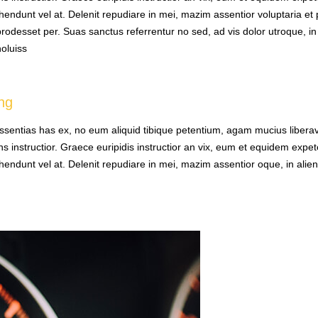
dunt vel at. Delenit repudiare in mei, mazim assentior voluptaria et pri.
 prodesset per. Suas sanctus referrentur no sed, ad vis dolor utroque, i
oluiss
ing
issentias has ex, no eum aliquid tibique petentium, agam mucius liber
ens instructior. Graece euripidis instructior an vix, eum et equidem exp
endunt vel at. Delenit repudiare in mei, mazim assentior oque, in alie