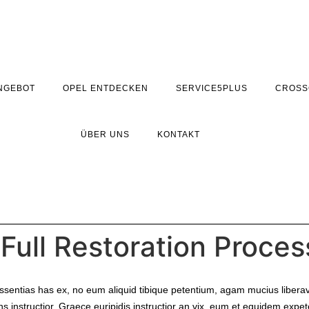
NGEBOT
OPEL ENTDECKEN
SERVICE5PLUS
CROSS
ÜBER UNS
KONTAKT
Full Restoration Proces
issentias has ex, no eum aliquid tibique petentium, agam mucius liber
ens instructior. Graece euripidis instructior an vix, eum et equidem exp