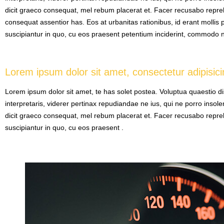
dicit graeco consequat, mel rebum placerat et. Facer recusabo reprehen
consequat assentior has. Eos at urbanitas rationibus, id erant mollis
suscipiantur in quo, cu eos praesent petentium inciderint, commodo n
Lorem ipsum dolor sit amet, consectetur adipisic
Lorem ipsum dolor sit amet, te has solet postea. Voluptua quaestio d
interpretaris, viderer pertinax repudiandae ne ius, qui ne porro insol
dicit graeco consequat, mel rebum placerat et. Facer recusabo repreh
suscipiantur in quo, cu eos praesent .