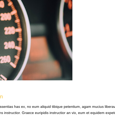
on
issentias has ex, no eum aliquid tibique petentium, agam mucius liber
ens instructior. Graece euripidis instructior an vix, eum et equidem exp