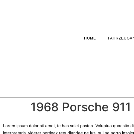
Inhalt
springen
HOME
FAHRZEUGA
1968 Porsche 911 
Lorem ipsum dolor sit amet, te has solet postea. Voluptua quaestio d
interpretaris, viderer pertinax repudiandae ne ius, qui ne porro insol